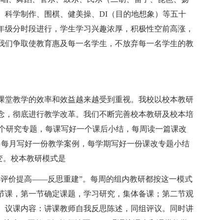
、科学制作、围棋、健美操、DI（目的地想象）等五十
分年级分时段进行，学生学习兴趣浓厚，积极性空前高涨，
我们争取使教育惠及每一名学生，不放弃每一名学生的教
课堂教学的效率和效益越来越受到重视。我校以校本教研
念，彻底进行教学改革。我们不断完善校本教研及校本培
一个研究专题，每课写好一个课后小结，每周读一篇课改
，每月写好一份教学案例，每学期写好一份课改专题小结
转变。校本教研模式是
—评价提高——反思重建”。每周的组内教研都按这一模式
四节课，第一节确定课题，学习研究，集体备课；第二节观
。议课内容：讲课教师自我反思陈述，同组评议。同时讲