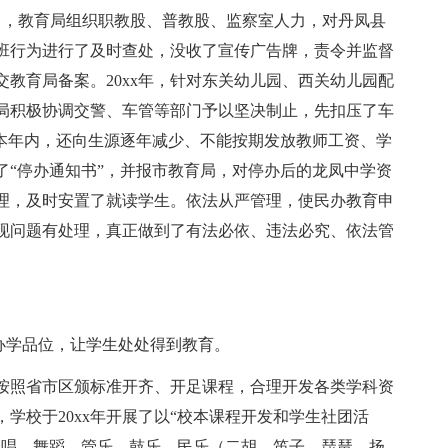
8月，教育局组织职教股、普教股、监察室人力，对丹凤县
班行为进行了及时查处，没收了宣传广告牌，责令并监督
教育局备案。20xx年，针对东关幼儿园、西关幼儿园配
局积极协调交警、车管等部门予以坚决制止，先扣压了车
。本年内，还向生源逐年减少、不能按期发放教师工资、学
了“停办通知书”，并报市教育局，对停办后的龙凤中学资
理，及时安置了就读学生。依法从严管理，使民办教育申
现问题有处理，真正做到了有法必依、违法必究、依法管
办学品位，让学生处处得到教育。
按照省市区颁标准开齐、开足课程，合理开发各类学科资
学校于20xx年开展了以“校本课程开发和学生社团活
合唱、舞蹈、管乐、鼓乐、民乐（二胡、笛子、琵琶、扬