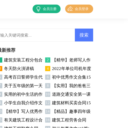
会员注册
会员登录
最新推荐
1
建筑安装工程分包合
2
【精华】老师写人作
3
冬天防火演讲稿
4
2022年单位司机年度
同9篇
文集锦七篇
5
高考百日誓师学生代
6
初中优秀作文合集15
个人工作总结
7
关于五年级的第一天
8
【实用】我的爸爸三
表演讲稿
篇
9
实用的初中生活的作
10
道路交通安全第一课
作文集合七篇
年级作文300字四篇
1
小学生自我介绍作文
12
建筑材料买卖合同15
文集合七篇
中班教案模板（通用9
3
【精华】写人优秀作
14
【精品】趣事四年级
范文
篇
篇）
5
有关建筑工程设计合
16
建筑工程劳务合同
文300字集锦五篇
作文集合九篇