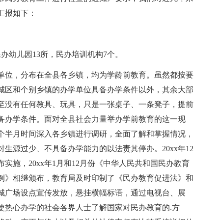
汇报如下：
办幼儿园13所，民办培训机构7个。
办学单位，分布在全县各乡镇，均为学龄前教育。虽然都按要
城区和个别乡镇的办学单位具备办学条件以外，其余大部
至没有任何教具、玩具，只是一张桌子、一条凳子，提前
备办学条件。面对全县社会力量举办学前教育的这一现
一个半月时间深入各乡镇进行调研，全面了解和掌握情况，
生源过少、不具备办学能力的以法责其停办。20xx年12
实施，20xx年1月和12月份《中华人民共和国民办教育
例》相继颁布，教育局及时印制了《民办教育促进法》和
城广场设点宣传发放，悬挂横幅标语，通过电视台、展
使热心办学的社会各界人士了解国家对民办教育的.方