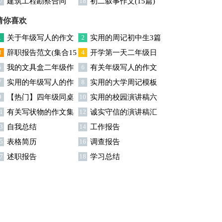
7
建筑工程勘察合同
18
初二叙事作文(15篇)
同
猜你喜欢
1
关于年级写人的作文
2
实用的周记初中生3篇
3
辞职报告范文(集合15
4
开学第一天二年级日
300字集锦七篇
5
我的文具盒二年级作
6
有关年级写人的作文
)
记
7
实用的年级写人的作
8
实用的大学周记模板
文
300字集合六篇
9
【热门】四年级同桌
10
实用的校园演讲稿六
文锦集9篇
集锦六篇
1
有关写状物的作文集
12
诚实守信的演讲稿汇
的作文3篇
篇
3
自我总结
14
工作报告
合7篇
编九篇
5
表格简历
16
调查报告
7
述职报告
18
学习总结