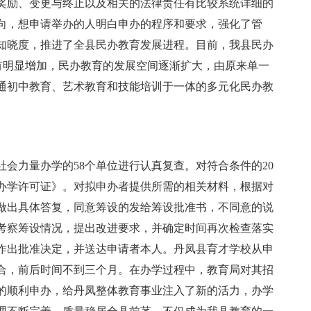
奖励、变更与终止以及相关的法律责任有比较系统详细的
向，想申请举办的人明白申办的程序和要求，强化了管
知晓度，推进了全县民办教育发展进程。目前，我县民办
有明显增加，民办教育的发展空间逐渐扩大，由原来单一
通初中教育、艺术教育和技能培训于一体的多元化民办教
会力量办学的58个单位进行认真复查。对符合条件的20
办学许可证》。对拟申办者提供所需的相关材料，根据对
做出具体答复，同意筹设的发给筹设批准书，不同意的说
考察筹设情况，提出改进要求，并确定时间再次检查落实
作出批准决定，并送达申请者本人。丹凤县育才学校从申
合，前后时间不到三个月。在办学过程中，教育局对其招
的顺利申办，给丹凤整体教育事业注入了新的活力，办学