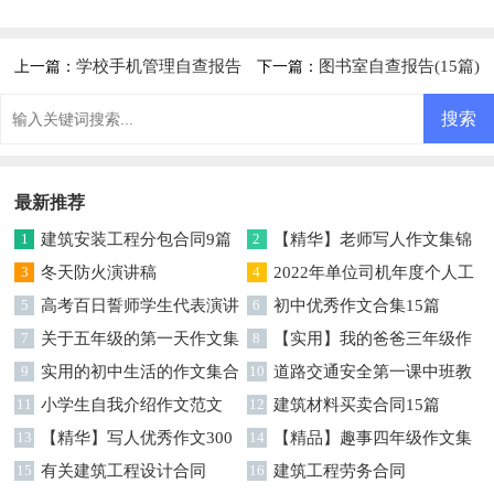
告
学校手机管理自查报告
图书室自查报告(15篇)
上一篇：
下一篇：
最新推荐
1
建筑安装工程分包合同9篇
2
【精华】老师写人作文集锦
3
冬天防火演讲稿
七篇
4
2022年单位司机年度个人工
5
高考百日誓师学生代表演讲
作总结
6
初中优秀作文合集15篇
稿
7
关于五年级的第一天作文集
8
【实用】我的爸爸三年级作
合七篇
9
实用的初中生活的作文集合
文300字四篇
10
道路交通安全第一课中班教
七篇
11
小学生自我介绍作文范文
案模板（通用9篇）
12
建筑材料买卖合同15篇
13
【精华】写人优秀作文300
14
【精品】趣事四年级作文集
字集锦五篇
15
有关建筑工程设计合同
合九篇
16
建筑工程劳务合同