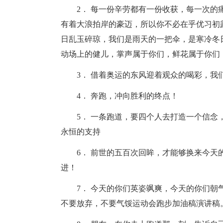
2． 每一份辛劳都有一份收获，每一次
有着大浪拍岸的豪迈，所以你不必在乎优习初
日乱玉碎琼，我们是雨天的一把伞，是寒冷冬
动场上的健儿，掌声属于你们，鲜花属于你们
3． 借着奥运的东风迎着观众的喝彩，
4． 奔跑，冲向胜利的终点！
5． 一条跑道，要四个人去打造一个信
永恒的支持
6． 前世的五百次回眸，才能够换来今
进！
7． 今天的你们英姿飒爽，今天的你们
不要放弃，不要气馁运动会跑步加油稿演讲稿