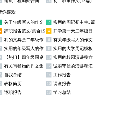
7
建筑工程勘察合同
18
初二叙事作文(15篇)
同
猜你喜欢
1
关于年级写人的作文
2
实用的周记初中生3篇
3
辞职报告范文(集合15
4
开学第一天二年级日
300字集锦七篇
5
我的文具盒二年级作
6
有关年级写人的作文
)
记
7
实用的年级写人的作
8
实用的大学周记模板
文
300字集合六篇
9
【热门】四年级同桌
10
实用的校园演讲稿六
文锦集9篇
集锦六篇
1
有关写状物的作文集
12
诚实守信的演讲稿汇
的作文3篇
篇
3
自我总结
14
工作报告
合7篇
编九篇
5
表格简历
16
调查报告
7
述职报告
18
学习总结