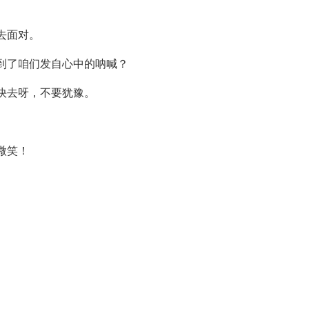
去面对。
到了咱们发自心中的呐喊？
快去呀，不要犹豫。
微笑！