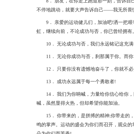
8． 朋友，在你走上跑道那一刻，告诉
不停地跳动，就要大声告诉自己——我无所畏
9． 亲爱的运动健儿们，加油吧!洒一把
虹，继续向前，不论成功与否，你已曾经拥有
10． 无论成功与否，我们永远铭记这充
11． 无论你成功与否，刹那属于你。而你
12． 只要你没有遗憾地奋斗了，你就不
13． 成功永远属于每一个勇敢者!
14． 我们为你呐喊，力量给你信心给你
喊，虽然显得火热，但却希望你能加油。
15． 你带来的，是拼搏的精神;你带走的
鸣的掌声。运动的盛会为你们而召开，观众的
朵为你们而芳香!