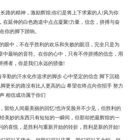
漫长路的精神，激励辉煌;你们是将上下求索的人!风为你
，在延伸的白色跑道中点点凝聚!力量，信念，拼搏与奋
正在你的脚下踏响。
你的眼中，不在乎胜利的欢乐和失败的眼泪，完全只是为
章中最响的音符。在你的心中，只有不停拼搏的信念，用
拼搏者，你是我们永远的骄傲!
只有辛勤的汗水化作追求的脚步 心中坚定的信念 脚下沉稳
比脚更长的路没有比人更高的山 希望在终点向你招手 努力
声 相信成功属于你们
那，留给人间最美丽的回忆!也许笑脸并不少见，但胜利的
曾经美妙的东西只有短短的一瞬间，但那却把最辉煌的一
利的喜悦，是胜利与重新开始的转折，胜利是新的开始!