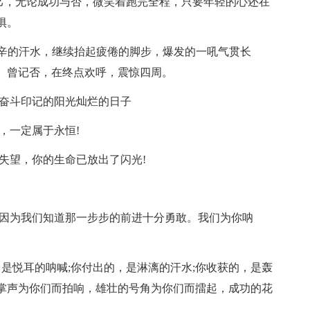
自己，无论成功与否，微笑着跑完全程，只要年轻的心还在
惧。
艰辛的汗水，继续抬起疲倦的脚步，爆发的一吼气贯长
。曾记否，在终点欢呼，震惊四周。
满奋斗印记的阳光灿烂的日子
，一定属于永恒!
必失望，你的生命已放出了闪光!
，因为我们知道那一步步的前进十分勇敢。我们为你呐
，是悦耳的呐喊;你付出的，是淋漓的汗水;你收获的，是轰
掌声为你们而拍响，雄壮的号角为你们而擂起，成功的花