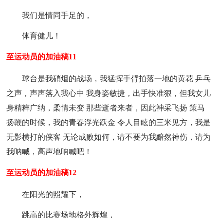
我们是情同手足的，
体育健儿！
至运动员的加油稿11
球台是我硝烟的战场，我猛挥手臂拍落一地的黄花 乒乓
之声，声声落入我心中 我身姿敏捷，出手快准狠，但我女儿
身精粹广纳，柔情未变 那些逝者来者，因此神采飞扬 策马
扬鞭的时候，我的青春浮光跃金 令人目眩的三米见方，我是
无影横打的侠客 无论成败如何，请不要为我黯然神伤，请为
我呐喊，高声地呐喊吧！
至运动员的加油稿12
在阳光的照耀下，
跳高的比赛场地格外辉煌，