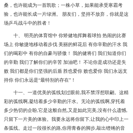
桑，也许能成为一首凯歌；一株小草，如果能承受寒霜考
验，也许能长成一片绿洲。 朋友们，坚持不放弃，你就是这
场乒乓战斗中的胜者！
十、 明亮的体育馆中 你矫健地挥舞着球拍 热闹的比赛
场上 你敏捷地移动着步伐 美丽的鲜花后 有你辛勤的汗水 我
们的喝彩中 有你的自豪与骄傲！ 我的健将们 我们知道你们
的辛勤 我们了解你们的辛苦 加油吧！ 不论你是成功还是失
败 我们都是你们坚强的后盾 胜也爱你 败也爱你 我们永远支
持你 你们永远是“最特别的存在”！
十一、一道优美的弧线划过眼前,我不禁浮想联翩。这精
彩的弧线啊,凝结着多少辛勤的汗水。无论的弧线啊,穿托着
多少热切的企盼,它是这般自然,又是如此完美,没有什么遗憾,
只留下一片美的体验。我要永远将你留下,让我的心中印上一
条弧线。走过一段很长的路,你用青春的脚步,敲出铿锵的音