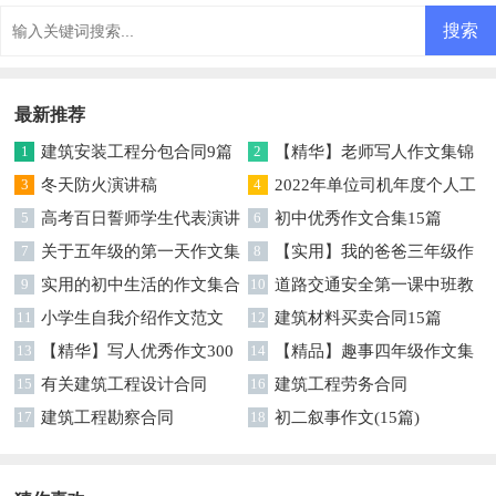
最新推荐
1
建筑安装工程分包合同9篇
2
【精华】老师写人作文集锦
3
冬天防火演讲稿
七篇
4
2022年单位司机年度个人工
5
高考百日誓师学生代表演讲
作总结
6
初中优秀作文合集15篇
稿
7
关于五年级的第一天作文集
8
【实用】我的爸爸三年级作
合七篇
9
实用的初中生活的作文集合
文300字四篇
10
道路交通安全第一课中班教
七篇
11
小学生自我介绍作文范文
案模板（通用9篇）
12
建筑材料买卖合同15篇
13
【精华】写人优秀作文300
14
【精品】趣事四年级作文集
字集锦五篇
15
有关建筑工程设计合同
合九篇
16
建筑工程劳务合同
17
建筑工程勘察合同
18
初二叙事作文(15篇)