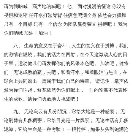
请为我呐喊，高声地呐喊吧！ 七、 面对漫漫的征途 你没有
畏惧和退缩 任汗水打湿脊背 任疲惫爬满全身 依然奋力挥舞
只有一个目标 只有一个信念 为团队赢得荣誉 拼搏吧！ 我为
你们呐喊 加油！加油！
八、 生命的意义在于奋斗，人生的意义在于拼搏，我们
的激情在燃烧，我们的活力在四射，在今天这激动人心的日
子里，运动健儿们请发挥你们的风采本色吧。 加油吧，健将
们，无论成败输赢，去吧，和着汗水，和着眼泪与热血，在
球台上共同谱出一篇属于我们自己的诗章。 请记住，掌声依
然为你们响起，鲜花依然为你们献上，一时的输赢不代表终
生的成败。请你们勇敢地去挑战吧！
九、 无论乌云有几分阴沉，它给大地是一种感慨； 无
论荆棘有几多稠密，它给目光是一片风景； 无论生活有几多
泥潭，它给生命是一种考验！ 一根竹笋，如果从头到饱满沧