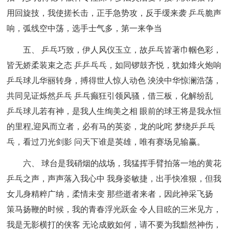
用回旋技，我使搓长击，正手急势攻，反手缓来袭 乒乓脆声
响，弧线空中荡，选手士气多，第一来争当
五、 乒乓巧致，伊人风仪玉立，故乒乓皆著巾帼色彩，
皆无娇柔装束之态 乒乒乓乓，如同锣鼓齐悦，犹如烽火炮响
乒乓球儿华丽转身，搏得世人惊人动色 泱泱中华惊澜浩荡，
共同见证烁然乒乓 乒乓癫狂引领风骚，借三板，化解纷乱
乒乓球儿若有神，是我人生绚美之相 眼前的球王将是我永恒
的里程,迎风而立者，必有马的英姿，龙的叱咤 梦绕乒乒乓
乓，看过刀光剑影 问天下谁是英雄，唯有赛场见输赢。
六、 球台是我硝烟的战场，我猛挥手臂拍落一地的黄花
乒乓之声，声声落入我心中 我身姿敏捷，出手快准狠，但我
女儿身精粹广纳，柔情未变 那些逝者来者，因此神采飞扬
策马扬鞭的时候，我的青春浮光跃金 令人目眩的三米见方，
我是无影横打的侠客 无论成败如何，请不要为我黯然神伤，