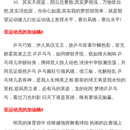
10、其实天很蓝，阴云总要散;其实梦很浅，万物皆自
然;其实泪也甜，当你心如愿;其实我的梦想很简单，就是期
望运动健儿们在运动场上发挥水平，赛出风格，赛出水平!
至运动员的加油稿8
乒乓巧致，伊人风仪玉立，故乒乓皆著巾帼色彩，皆无
娇柔装束之态 乒乒乓乓，如同锣鼓齐悦，犹如烽火炮响 乒
乓球儿华丽转身，搏得世人惊人动色 泱泱中华惊澜浩荡，共
同见证烁然乒乓 乒乓癫狂引领风骚，借三板，化解纷乱 乒
乓球儿若有神，是我人生绚美之相 眼前的球王将是我永恒的
里程,迎风而立者，必有马的英姿，龙的叱咤 梦绕乒乒乓
乓，看过刀光剑影 问天下谁是英雄，唯有赛场见输赢。
至运动员的加油稿9
明亮的体育馆中 你矫健地挥舞着球拍 热闹的比赛场上