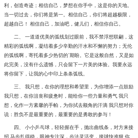
利，创造奇迹；相信自己，梦想在你手中，这是你的天地。
当一切过去，你们将是第一。相信自己，你们将超越极限，
超越自己！ 相信自己，加油吧，健儿们，相信你自己。
二、 一道道优美的弧线划过眼前，我不禁浮想联翩，这
精彩的弧线啊，凝结着多少辛勤的汗水和不懈的努力；无伦
的弧线啊，寄托着多少热切的`期盼。它是这般自然，又是如
此完美，没有什么遗憾，只会留下一片美的体验。我要永远
将你留下，让我的心中印上条条弧线。
三、 我只想，在你的理想和希望里，为你增添一点鼓励
我只想，在你沮丧和疲惫时，能给你一些力量和勇气 我只
想，化作一方素馨的手帕，为你拭去额角的汗滴 我只想对你
说：胜负不是最重要的，最重要的是勇敢的参与！
四、 小小乒乓球，轻轻握在手，抛出曲线条，对方来接
招 马步扎得稳，眼神专注深，步法灵活变，接球快准狠 你