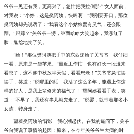
爷爷一见还有我，更高兴了，急忙把我拉倒那个女人面前，
对我说：”小婷，这是樊阿姨，快叫啊！“我刚要开口，那位
樊阿姨却先说话了：”我看这个小姑娘蛮有灵气，还会跟
踪。“跟踪？”关爷爷一愣，继而哈哈大笑起来，我涨红了
脸，尴尬地笑了笑。
“给！”那位樊阿姨把手中的东西递给了关爷爷，我仔细
一看，原来是一袋苹果。“最近工作忙，也有好长一段没来
看您了，这不趁中秋放半天假，看看您老！”关爷爷急忙摆
摆手，笑道：“说哪里的话，我活了这么多年，能遇上你这
样的好人，是我上辈修来的福气了！”樊阿姨看看手表，笑
道：“不早了，我还有事儿就先走了。”说罢，就带着那名小
女孩，转身走了。
望着樊阿姨的'背影，我心潮起伏。在我的逼问下，关爷
爷向我说了事情的起因：原来，在今年关爷爷生大病的时