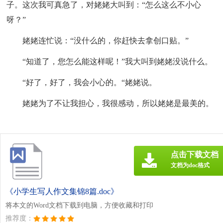
子。这次我可真急了，对姥姥大叫到：“怎么这么不小心
呀？”
姥姥连忙说：“没什么的，你赶快去拿创口贴。”
“知道了，您怎么能这样呢！”我大叫到姥姥没说什么。
“好了，好了，我会小心的。“姥姥说。
姥姥为了不让我担心，我很感动，所以姥姥是最美的。
点击下载文档
文档为doc格式
《小学生写人作文集锦8篇.doc》
将本文的Word文档下载到电脑，方便收藏和打印
推荐度：