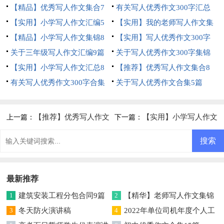
【精品】优秀写人作文集合7
有关写人优秀作文300字汇总
篇
【实用】小学写人作文汇编5
八篇
【实用】我的老师写人作文集
篇
【精品】小学写人作文集锦8
合6篇
【实用】写人优秀作文300字
篇
关于三年级写人作文汇编9篇
锦集8篇
关于写人优秀作文300字集锦
【实用】小学写人作文汇总8
六篇
【推荐】优秀写人作文集合8
篇
有关写人优秀作文300字合集
篇
关于写人优秀作文合集5篇
七篇
【推荐】优秀写人作文
【实用】小学写人作文
上一篇：
下一篇：
集合8篇
汇总8篇
最新推荐
1
建筑安装工程分包合同9篇
2
【精华】老师写人作文集锦
3
冬天防火演讲稿
七篇
4
2022年单位司机年度个人工