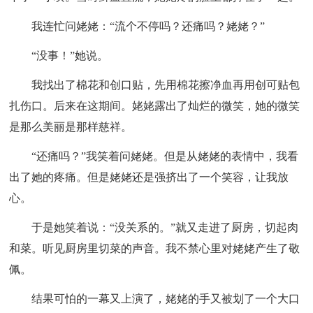
我连忙问姥姥：“流个不停吗？还痛吗？姥姥？”
“没事！”她说。
我找出了棉花和创口贴，先用棉花擦净血再用创可贴包
扎伤口。后来在这期间。姥姥露出了灿烂的微笑，她的微笑
是那么美丽是那样慈祥。
“还痛吗？”我笑着问姥姥。但是从姥姥的表情中，我看
出了她的疼痛。但是姥姥还是强挤出了一个笑容，让我放
心。
于是她笑着说：“没关系的。”就又走进了厨房，切起肉
和菜。听见厨房里切菜的声音。我不禁心里对姥姥产生了敬
佩。
结果可怕的一幕又上演了，姥姥的手又被划了一个大口