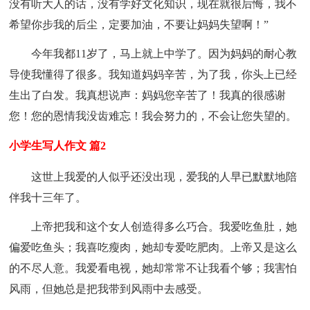
没有听大人的话，没有学好文化知识，现在就很后悔，我不
希望你步我的后尘，定要加油，不要让妈妈失望啊！”
今年我都11岁了，马上就上中学了。因为妈妈的耐心教
导使我懂得了很多。我知道妈妈辛苦，为了我，你头上已经
生出了白发。我真想说声：妈妈您辛苦了！我真的很感谢
您！您的恩情我没齿难忘！我会努力的，不会让您失望的。
小学生写人作文 篇2
这世上我爱的人似乎还没出现，爱我的人早已默默地陪
伴我十三年了。
上帝把我和这个女人创造得多么巧合。我爱吃鱼肚，她
偏爱吃鱼头；我喜吃瘦肉，她却专爱吃肥肉。上帝又是这么
的不尽人意。我爱看电视，她却常常不让我看个够；我害怕
风雨，但她总是把我带到风雨中去感受。