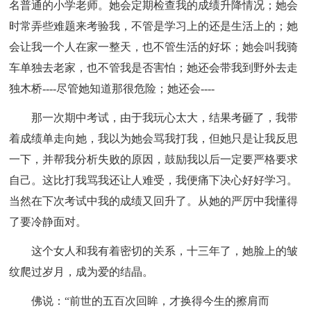
名普通的小学老师。她会定期检查我的成绩升降情况；她会
时常弄些难题来考验我，不管是学习上的还是生活上的；她
会让我一个人在家一整天，也不管生活的好坏；她会叫我骑
车单独去老家，也不管我是否害怕；她还会带我到野外去走
独木桥----尽管她知道那很危险；她还会----
那一次期中考试，由于我玩心太大，结果考砸了，我带
着成绩单走向她，我以为她会骂我打我，但她只是让我反思
一下，并帮我分析失败的原因，鼓励我以后一定要严格要求
自己。这比打我骂我还让人难受，我便痛下决心好好学习。
当然在下次考试中我的成绩又回升了。从她的严厉中我懂得
了要冷静面对。
这个女人和我有着密切的关系，十三年了，她脸上的皱
纹爬过岁月，成为爱的结晶。
佛说：“前世的五百次回眸，才换得今生的擦肩而