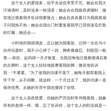
这个女人的爱很多，似乎永远也享受不完。她会在我大
汗淋漓时，及时送来一杯清茶；她会在在我狼吞虎咽时，微
笑地注视着我并告诉我要慢点；她会在炎炎夏日为我摇摇扇
子问我热不热；她会在我出门时重复着我早已背得滚瓜烂熟
的叮嘱；她还会----
小时候的我很调皮，总让她为我着急。记得一次在与小
伙伴玩耍时，我不小心摔了一跤，脚疼痛难忍。到医院一检
查----骨折。起码得一月才恢复。当我后悔地注视着缠满石膏
的左脚时，这个女人轻轻地抚摩着我的脚，微笑地告诉
我：“不要紧。”为了使我的功课不落下，她每天都背着我上
学下学，从不间断。就这样，一个月过去了，我的功课一直
保持优秀。从她的辛苦中我也懂得了珍惜。
这个女人虽然慈爱，但她的严厉也时常伴随着我，就象
所有的老师一样。哦，忘了告诉你，这个女人的职业就是一