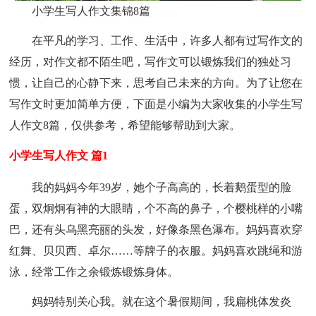
小学生写人作文集锦8篇
在平凡的学习、工作、生活中，许多人都有过写作文的
经历，对作文都不陌生吧，写作文可以锻炼我们的独处习
惯，让自己的心静下来，思考自己未来的方向。为了让您在
写作文时更加简单方便，下面是小编为大家收集的小学生写
人作文8篇，仅供参考，希望能够帮助到大家。
小学生写人作文 篇1
我的妈妈今年39岁，她个子高高的，长着鹅蛋型的脸
蛋，双炯炯有神的大眼睛，个不高的鼻子，个樱桃样的小嘴
巴，还有头乌黑亮丽的头发，好像条黑色瀑布。妈妈喜欢穿
红舞、贝贝西、卓尔……等牌子的衣服。妈妈喜欢跳绳和游
泳，经常工作之余锻炼锻炼身体。
妈妈特别关心我。就在这个暑假期间，我扁桃体发炎