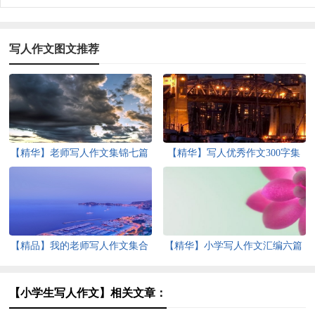
写人作文图文推荐
【精华】老师写人作文集锦七篇
【精华】写人优秀作文300字集
锦五篇
【精品】我的老师写人作文集合
【精华】小学写人作文汇编六篇
五篇
【小学生写人作文】相关文章：