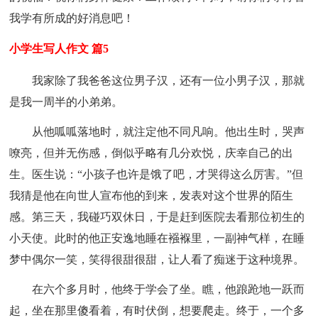
我学有所成的好消息吧！
小学生写人作文 篇5
我家除了我爸爸这位男子汉，还有一位小男子汉，那就
是我一周半的小弟弟。
从他呱呱落地时，就注定他不同凡响。他出生时，哭声
嘹亮，但并无伤感，倒似乎略有几分欢悦，庆幸自己的出
生。医生说：“小孩子也许是饿了吧，才哭得这么厉害。”但
我猜是他在向世人宣布他的到来，发表对这个世界的陌生
感。第三天，我碰巧双休日，于是赶到医院去看那位初生的
小天使。此时的他正安逸地睡在襁褓里，一副神气样，在睡
梦中偶尔一笑，笑得很甜很甜，让人看了痴迷于这种境界。
在六个多月时，他终于学会了坐。瞧，他踉跄地一跃而
起，坐在那里傻看着，有时伏倒，想要爬走。终于，一个多