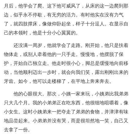
月后，他学会了爬。这下他可威风了，从床的这一边爬到那
边，似乎永不停歇，有无穷的活力。有时他实在没有力气
了，就四肢撑床，像做仰卧起坐，样子十分逗人。在显示自
己的本领时，他是十分小心翼翼的。
还没满一周岁，他就学会了走路。刚开始，他只是扶着
物体走，或别人牵着他的一只手走。慢慢地，他摆脱了保
护，开始自己独立走。他走时很小心，脚总是缓慢地向前移
动，当他顺利迈出一步时，就会向我们笑，露出刚刚出来的
牙齿。如今，他可以走楼梯了，在平地上奔来奔去。
他的心眼很大。那次，小姨一家来玩，小姨弟比我弟弟
只大几个月。我的小弟弟正在吃东西，他很细地咀嚼着，像
小女生。这时小姨弟来一把夺走了弟弟的食物，并津津有味
地品尝起来。小弟弟并没有哭，而是很坦然地一笑，自己又
去拿了一份。