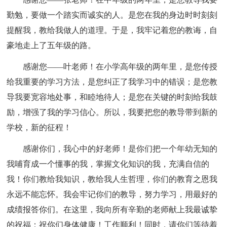
勤勉，要做一个踏实而诚实的人。是您在我的身边时时刻刻
提醒我，教给我做人的道理。于是，我牢记着您的教诲，自
豪地走上了五年级的路。
感谢您——叶老师！在小学高年级的两年里，是您传授
给我重要的学习方法，是您纠正了我学习中的错误；是您教
导我要宽容地处事，和睦地待人；是您在关键的时刻给我鼓
励，增强了我的学习信心。所以，我要把您的教导带到新的
学校，新的征程！
感谢你们，我心中的好老师！是你们把一个年幼无知的
我哺育成一个懂事的我，掌握文化知识的我，充满自信的
我！你们教给我知识，教给我人生哲理，你们的教育之恩我
永远不能忘怀。我会牢记你们的教导，努力学习，用最好的
成绩报答你们。在这里，我向所有辛勤的老师献上我最诚挚
的祝福：祝你们身体健康！工作顺利！同时，请你们等待着