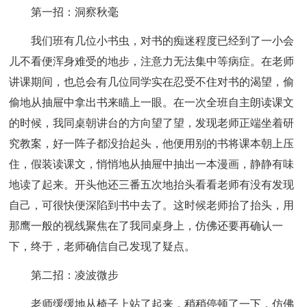
第一招：洞察秋毫
我们班有几位小书虫，对书的痴迷程度已经到了一小会
儿不看便浑身难受的地步，注意力无法集中等病症。在老师
讲课期间，也总会有几位同学实在忍受不住对书的渴望，偷
偷地从抽屉中拿出书来瞄上一眼。在一次全班自主朗读课文
的时候，我同桌朝讲台的方向望了望，发现老师正端坐着研
究教案，好一阵子都没抬起头，他便用别的书将课本朝上压
住，假装读课文，悄悄地从抽屉中抽出一本漫画，静静有味
地读了起来。开头他还三番五次地抬头看看老师有没有发现
自己，可很快便深陷到书中去了。这时候老师抬了抬头，用
那鹰一般的视线聚焦在了我同桌身上，仿佛还要再确认一
下，终于，老师确信自己发现了疑点。
第二招：凌波微步
老师缓缓地从椅子上站了起来，稍稍停顿了一下，仿佛