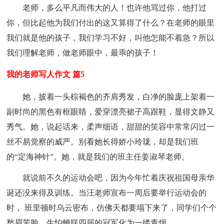
老师，多么平凡而伟大的人！也许他骂过你，他打过
你，但比起他为我们付出的这又算得了什么？在老师的眼里
我们就是他的孩子，我们学习不好，叫他怎能不着急？所以
我们理解老师，做老师眼中，最乖的孩子！
我的老师写人作文 篇5
她，披着一头棕褐色的齐肩秀发，白净的脸庞上架着一
副时尚的黑色有框眼睛，爱穿漂亮裙子高跟鞋，显得文静又
秀气。她，说起话来，柔声细语，甜甜的笑容中常常闪过一
丝不易觉察的威严。别看她长得娇小玲珑，却是我们班
的“定海神针”。她，就是我们的班主任姜淑琴老师。
就说前不久的运动会吧，因为今年忙着庆祝祖国母亲华
诞还没来得及训练。当汪老师宣布一周后要举行运动会的
时， 班里顿时乌云密布，仿佛天都要塌下来了，同学们个个
愁眉苦脸，生怕蝉联四届的冠军化为一缕青烟。