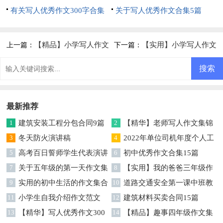
有关写人优秀作文300字合集
篇
关于写人优秀作文合集5篇
七篇
【精品】小学写人作文
【实用】小学写人作文
上一篇：
下一篇：
集锦8篇
汇编5篇
最新推荐
1
建筑安装工程分包合同9篇
2
【精华】老师写人作文集锦
3
冬天防火演讲稿
七篇
4
2022年单位司机年度个人工
5
高考百日誓师学生代表演讲
作总结
6
初中优秀作文合集15篇
稿
7
关于五年级的第一天作文集
8
【实用】我的爸爸三年级作
合七篇
9
实用的初中生活的作文集合
文300字四篇
10
道路交通安全第一课中班教
七篇
11
小学生自我介绍作文范文
案模板（通用9篇）
12
建筑材料买卖合同15篇
13
【精华】写人优秀作文300
14
【精品】趣事四年级作文集