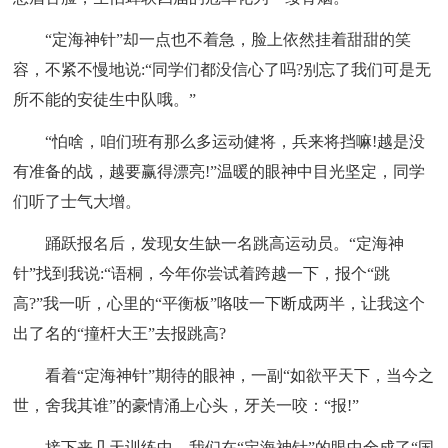
“定海神针”却一点也不着急，脸上依然挂着甜甜的笑
容，不紧不慢地说:“同学们都没信心了吗?别忘了我们可是无
所不能的安徒生中队哦。”
“怕啥，咱们班有那么多运动健将，兵来将挡嘛!越是没
有准备的战，越要赢得漂亮!”温暖的眼神中目光坚定，同学
们听了士气大增。
踊跃报名后，发现女生缺一名跳高运动员。“定海神
针”找到我说:“语桐，今年你尝试着跨越一下，报个“跳
高?”我一听，心里的“平衡板”咯吱一下断成两半，让我这个
出了名的“撞杆大王”去报跳高?
看着“定海神针”期待的眼神，一副“如欲平天下，当今之
世，舍我其谁”的豪情涌上心头，牙关一咬：“报!”
接下来几天训练中，我们在“定海神针”的眼中全成了“国