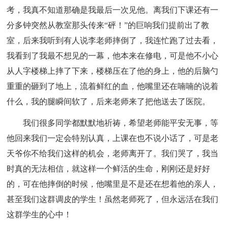
考，我真不知道那确是我最后一次见他。离我们下课还有一
分多钟突然从教室那头传来“砰！”的巨响我们提前出了教
室，后来我听到有人说李老师摔倒了，我连忙跑了过去看，
我看到了我最不想见的一幕，他本来在修电，可是他不小心
从人字楼梯上摔了下来，楼梯压在了他的身上，他的后脑勺
重重的砸到了地上，流着鲜红的血，他嘴里还在喃喃的说着
什么，我的腿瞬间软了，后来老师来了把他送去了医院。
我们很多同学都默默地祈祷，希望老师能平安无事，等
他回来我们一定会特别认真，上课在也不说小话了，可是老
天爷你不给我们这样的机会，老师离开了。我们哭了，我当
时真的无法相信，就这样一个鲜活的生命，刚刚还是好好
的，可在他摔倒的时候，他嘴里是不是还在想着他的亲人，
甚至我们这群调皮的学生！虽然老师死了，但永远活在我们
这群学生的心中！