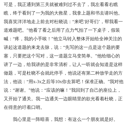
可是，我正通到第三关就被难到过不去了，我左看看右瞧
瞧，终于看到了一为我的大救星，我拿上题和书去请叫他。
我喜笑洋洋地走上前去对杜晓说：“来吧‘好哥们’，帮我看一
道难题吧。”他看了看之后用了点力气拍了一下桌子，假装
喊：“疼，我的小手唉！”他立马转入整体开始给全神关注的
讲起这道题的来龙去脉，说：“先写的这一点是这个题的要
塞，只要把这个写对，这一道题立马变简单。”他给细心的
讲了一边，给我讲的是非常清析，让人一听就会知道是这样
做题，可是杜晓不会就此停手，他说还有第二种放学走的方
法，他说：“用x-3x之后等10x你去算吧！保准正确。”我对他
说：“谢谢。”他说：“应该的嘛！”我回到了自己的座位上，
又开始了通关。我一边通关一边眼睛里的欲光看着杜晓，正
在得意的吁着口哨。
我心里是一阵暗喜，我想：有这么一个朋友就是好。