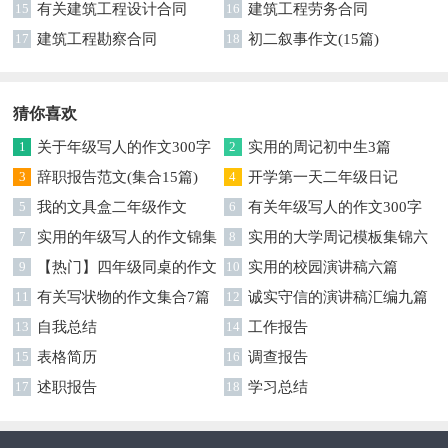
字集锦五篇
15
有关建筑工程设计合同
合九篇
16
建筑工程劳务合同
17
建筑工程勘察合同
18
初二叙事作文(15篇)
猜你喜欢
1
关于年级写人的作文300字
2
实用的周记初中生3篇
集锦七篇
3
辞职报告范文(集合15篇)
4
开学第一天二年级日记
5
我的文具盒二年级作文
6
有关年级写人的作文300字
7
实用的年级写人的作文锦集
集合六篇
8
实用的大学周记模板集锦六
9篇
9
【热门】四年级同桌的作文
篇
10
实用的校园演讲稿六篇
3篇
11
有关写状物的作文集合7篇
12
诚实守信的演讲稿汇编九篇
13
自我总结
14
工作报告
15
表格简历
16
调查报告
17
述职报告
18
学习总结