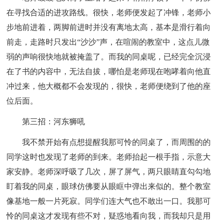
在寻找合适的进攻路线。很快，老师便发起了冲锋，老师小
步地前进着，两脚前进时并没有离地太高，基本是滑行着向
前走，走路时只发出“沙沙”声，在喧闹的教室中，这点儿微
弱的声响很快地就被掩盖了。而我的同桌呢，已经完全沉浸
在了书的内容中，无法自拔，哪怕是老师现在咆哮着向他直
冲过来，他大概都不会发现的，很快，老师便绕到了他的座
位后面。
第三招：河东狮吼
我不禁开始有点想提醒我那可怜的同桌了，而周围的的
同学这时也发现了老师的到来。老师抬起一根手指，示意大
家安静。老师深呼吸了几次，屏了屏气，两只眼睛直勾勾地
盯着我的同桌，眼球仿佛要从眼眶中弹出来似的。整个教室
像基地一般一片死寂。同学们连大气也不敢出一口。我那可
怜的同桌这才发现有些不对，疑惑地看向我，而我却只是用