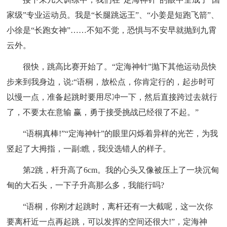
家级”专业运动员。我是“长腿跳远王”、“小姜是短跑飞箭”、
小徐是“长跑女神”……不知不觉，恐惧与不安早就抛到九霄
云外。
很快，跳高比赛开始了。“定海神针”抛下其他运动员快
步来到我身边，说:“语桐，放松点，你肯定行的，起步时可
以慢一点，准备起跳时要用尽冲一下，然后直接跨过去就行
了，不要太在意输 赢，勇于接受挑战已经很了不起。”
“语桐真棒!”“定海神针”的眼里闪烁着异样的光芒，为我
竖起了大拇指，一副:瞧，我没选错人的样子。
第2跳，杆升高了6cm。我的心头又像被压上了一块沉甸
甸的大石头，一下子升高那么多，我能行吗?
“语桐，你刚才起跳时，离杆还有一大截呢，这一次你
要离杆近一点再起跳，可以发挥的空间还很大!”，定海神