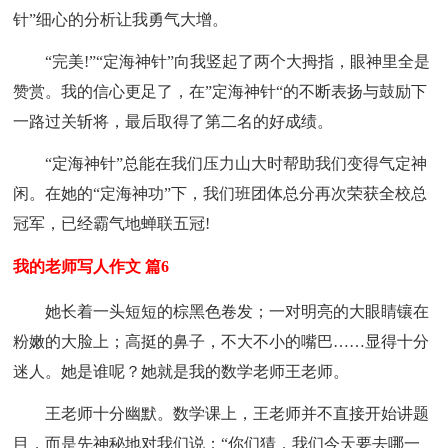
针”细心的分析让我勇气大增。
“完美!”“定海神针”向我竖起了两个大拇指，眼神里全是
赞赏。我的信心更足了，在”定海神针“的不断表扬与鼓励下
一路过关斩将，最后取得了第二名的好成绩。
“定海神针”总能在我们压力山大时帮助我们变得气定神
闲。在她的“定海神功”下，我们班团体总分再次荣获全校总
冠军，已经霸气地蝉联五冠!
我的老师写人作文 篇6
她长着一头短短的棕黑色卷发；一对明亮的大眼睛镶在
粉嫩的大脸上；高挺的鼻子，不大不小的嘴巴……显得十分
迷人。她是谁呢？她就是我的数学老师王老师。
王老师十分幽默。数学课上，王老师并不直接开始讲题
目，而是先神秘地对我们说：“你们猜，我们今天要去哪一